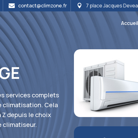
contact@climzone.fr
7 place Jacques Deve


Accuei
ÈGE
es services complets
e climatisation. Cela
Z depuis le choix
e climatiseur.