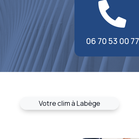

06 70 53 00 77
Votre clim à Labège