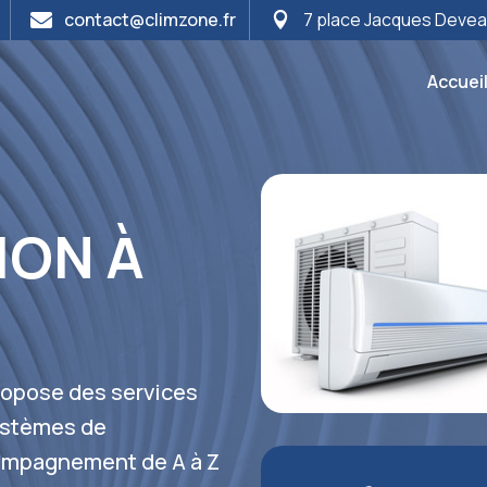
contact@climzone.fr
7 place Jacques Deve


Accuei
ION À
propose des services
systèmes de
compagnement de A à Z