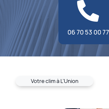

06 70 53 00 77
Votre clim à L’Union