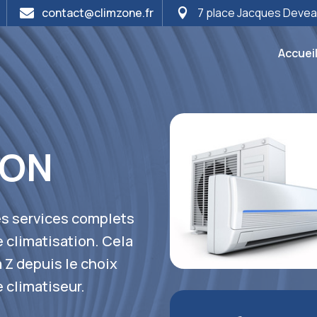
contact@climzone.fr
7 place Jacques Deve


Accuei
ION
des services complets
e climatisation. Cela
Z depuis le choix
e climatiseur.