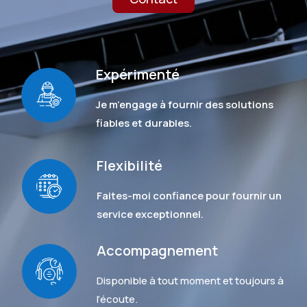
Expérimenté
Je m’engage à fournir des solutions
fiables et durables.
Flexibilité
Faites-moi confiance pour fournir un
service exceptionnel.
Accompagnement
Disponible à tout moment et toujours à
l’écoute.