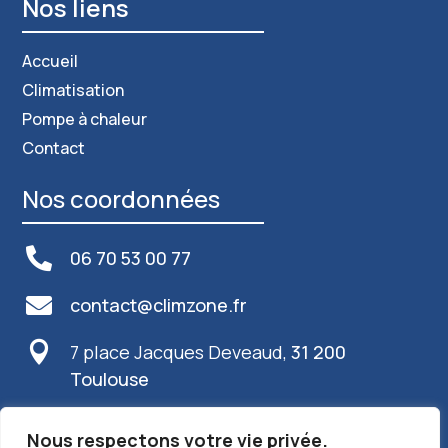
Nos liens
Accueil
Climatisation
Pompe à chaleur
Contact
Nos coordonnées

06 70 53 00 77

contact@climzone.fr

7 place Jacques Deveaud,
31 200
Toulouse
Info plus
Nous respectons votre vie privée.