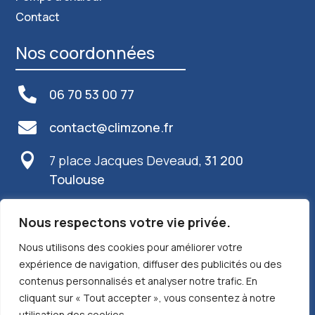
Contact
Nos coordonnées

06 70 53 00 77

contact@climzone.fr

7 place Jacques Deveaud,
31 200
Toulouse
Info plus
Nous respectons votre vie privée.
Nous utilisons des cookies pour améliorer votre
Mentions légales
I
expérience de navigation, diffuser des publicités ou des
contenus personnalisés et analyser notre trafic. En
cliquant sur « Tout accepter », vous consentez à notre
Plan du site
I
utilisation des cookies.