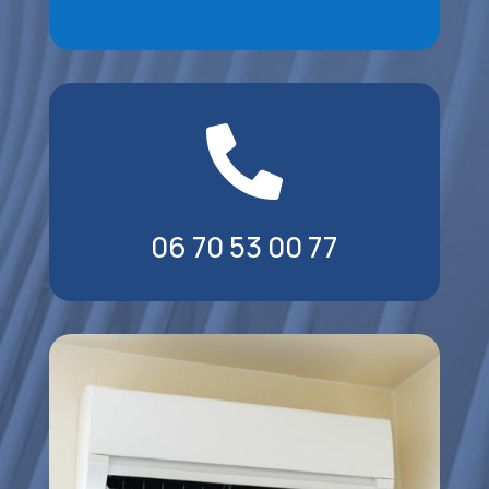

06 70 53 00 77